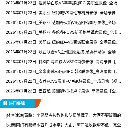
2026年07月23日_温哥华白浪VS辛辛那提FC 美职业录像_全场录
像【全场回放】
2026年07月23日_美职业 纽约城VS哥伦布机员录像_全场录像
【全场回放】
2026年07月23日_美职业 芝加哥火焰VS迈阿密国际录像_全场录
像【视频集锦】
2026年07月23日_美职业 多伦多FCVS新英格兰革命录像_全场录
像【视频集锦】
2026年07月23日_美职业 纽约红牛VS费城联合录像_全场录像
【全场回放】
2026年07月22日_陕西联合VS兰州陇原竞技 足协杯录像_全场录
像【高清回放】
2026年07月22日_韩K联 浦项铁人VSFC首尔录像_高清录像【全
场回放】
2026年07月22日_金泉尚武VS光州FC 韩K联录像_高清录像【全
场回放】
2026年07月22日_安养FCVS富川FC 韩K联录像_全场录像【视频
集锦】
2026年07月22日_墨西超 美洲狮VS托卢卡录像_高清录像【全场
回放】
热门集锦
[体育速递]董路：李昊弱点被教练和队伍隐藏了，大家不要饭圈的
[火箭]阿门有巅峰本西几成水平？大史：阿门进攻欲望不低，完全