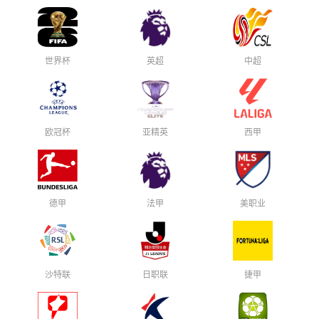
世界杯
英超
中超
欧冠杯
亚精英
西甲
德甲
法甲
美职业
沙特联
日职联
捷甲