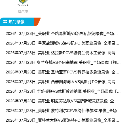
摩尔甲
热门录像
2026年07月23日_美职业 圣路易斯城VS洛杉矶银河录像_全场录
像【视频集锦】
2026年07月23日_皇家盐湖城VS洛杉矶FC 美职业录像_全场录像
【全场回放】
2026年07月23日_美职业 达拉斯FCVS波特兰伐木工录像_高清录
像【全场回放】
2026年07月23日 奥兰多城VS圣何塞地震 美职业_全场录像【视频
集锦】
2026年07月23日_美职业 圣地亚哥FCVS科罗拉多急流录像_全场
录像【视频集锦】
2026年07月23日_美职业 西雅图海湾人VS奥斯汀FC录像_高清录
像【全场回放】
2026年07月23日 华盛顿联VS休斯敦迪纳摩 美职业_全场录像【视
频集锦】
2026年07月23日_美职业 明尼苏达联VS堪萨斯城竞技录像_全场
录像【高清回放】
2026年07月23日_美职业 蒙特利尔CFVS纳什维尔SC录像_全场录
像【视频集锦】
2026年07月23日_亚特兰大联VS夏洛特FC 美职业录像_全场录像
【视频集锦】