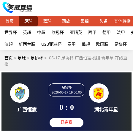
首页
足球
篮球
回放
集锦
头条
其他转播
世界杯
英超
中超
欧冠杯
亚精英
西甲
德甲
法甲
澳超
新西兰联
U23亚洲杯
意甲
俄超
欧国联
足协杯
首页
>
足球
>
足协杯
>
05-17 足协杯 广西恒宸-湖北青年星 在线直
播
足协杯
2026-05-17 19:30:00
0 : 0